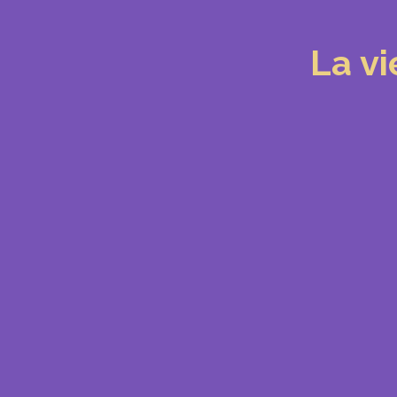
La vi