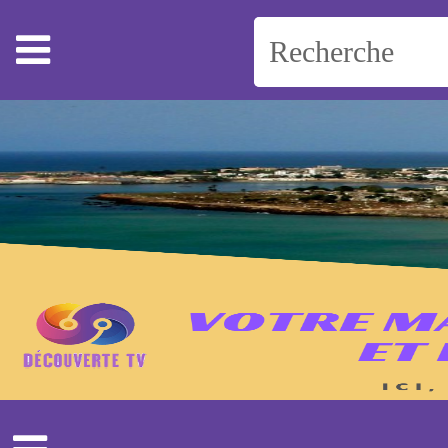
Accueil
Actualité
Coronavirus
Politique
Teuss & khalass
Sport
Societé
Revue de presse
Économie