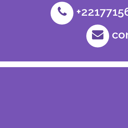
+2217715
co