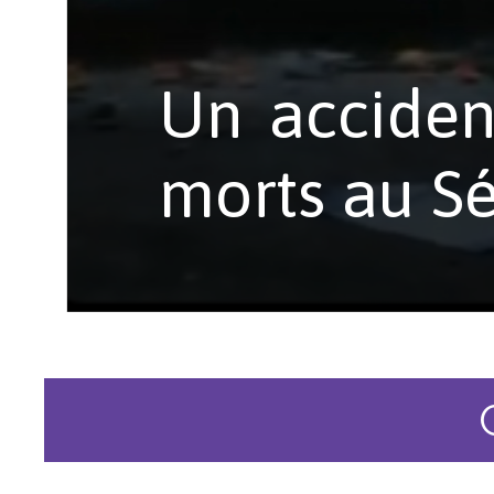
Un accident
morts au S
Les acciden
au Sénégal. 