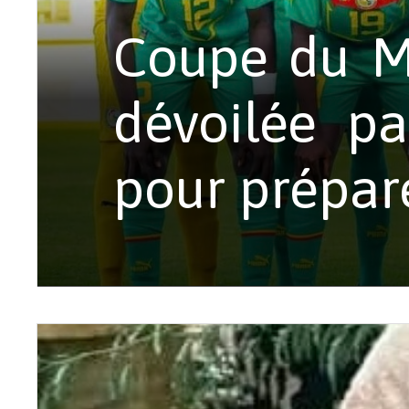
Coupe du Mo
dévoilée p
pour prépar
Le sélectio
Souleymane F