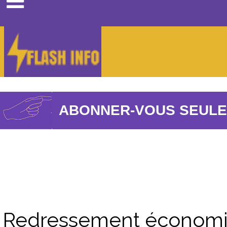
People
Influenceur
Opinions
: 
Culture
Youtubeur
Contact
ABONNER-VOUS SEULEM
Redressement économiq